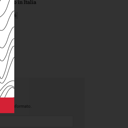
mpato in Italia
glio 2026
battito informato.