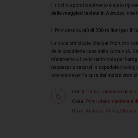
Il nostro approfondimento è stato ripres
delle maggiori testate in Abruzzo, che
Il Pnrr destina
più di 200 milioni per il 
La voce principale, che per l’Abruzzo val
delle cosiddette case della comunità. St
riferimento a livello territoriale per l’
eroga
necessario recarsi in ospedale
(radiogra
attenzione per la
cura dei malati cronici
Chi:
Il Centro
,
ministero della s
Cosa:
Pnrr - piano nazionale di
Dove:
Abruzzo
,
Chieti
,
L'Aquila