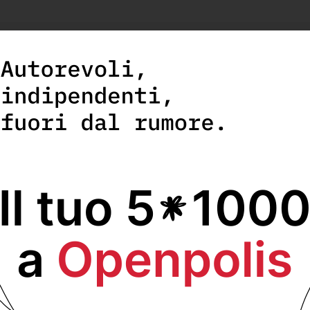
DEPP
cerca un/a
Senior DevOps/Cloud Engineer
d
Partner tecnologico di Openpolis per infrastrutture e piattaforme 
Scopri di più e invia la tua candidatura.
RECENTI
ità territoriale per
L’Italia è pen
laureati
Martedì 4 Ago
orio Abruzzo sul TgR
Più di un terz