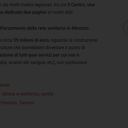
o da molti media regionali, tra cui
Il Centro, una
 ha dedicato due pagine
ai nostri dati.
rafforzamento della rete sanitaria in Abruzzo
.
e circa
59 milioni di euro
, riguarda la costruzione
rutture che dovrebbero diventare il punto di
zione di tutti quei servizi per cui non è
fie, analisi del sangue, etc), con particolare
.
alute
 ripresa e resilienza
,
sanità
,
Pescara
,
Teramo