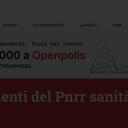
INCENDI
VACANZE NEGATE
LAUREATI
PNRR
enti del Pnrr sanit