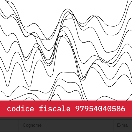
Europea è diva
Martedì 28 Lu
 in Abruzzo
22
Iscriviti alla
newsletter
i, dati, grafici e mappe liberamente utilizzabili per promuovere un di