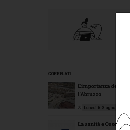
CORRELATI
L’importanza della san
l’Abruzzo
Lunedì 6 Giugno 2022
La sanità e Osservat