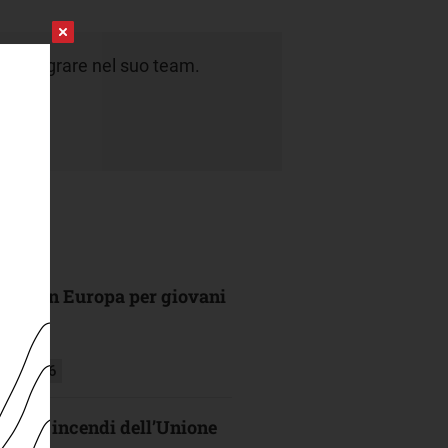
a integrare nel suo team.
dati.
ultima in Europa per giovani
sto 2026
o degli incendi dell’Unione