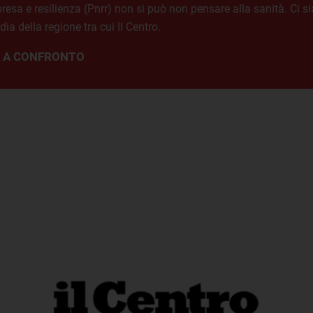
presa e resilienza (Pnrr) non si può non pensare alla sanità. Ci s
ia della regione tra cui Il Centro.
E A CONFRONTO