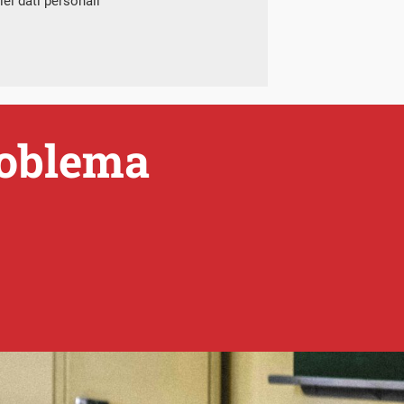
ei dati personali
roblema