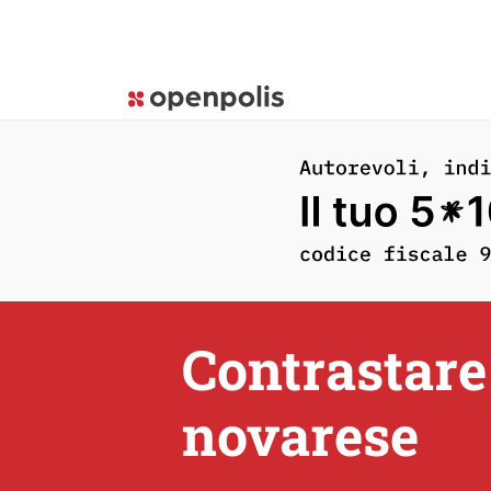
Contrastare 
novarese