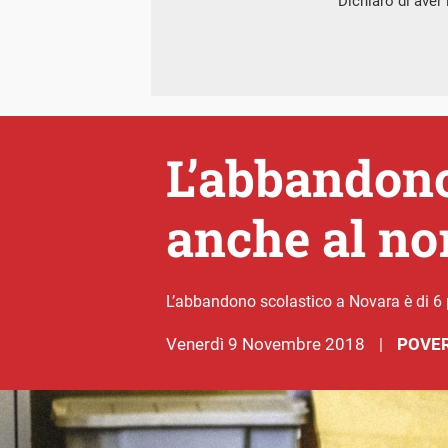
Dichiaro di aver l
L’abbandono
anche al no
L’abbandono scolastico a Novara è di 6 p
venerdì 9 Novembre 2018
POVER
|