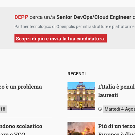
DEPP
cerca un/a
Senior DevOps/Cloud Engineer
d
Partner tecnologico di Openpolis per infrastrutture e piattaforme 
Scopri di più e invia la tua candidatura.
RECENTI
co è un problema
L’Italia è pen
laureati
018
Martedì 4 Ago
andono scolastico
Più di un terz
vara e VCO
Europea è diva