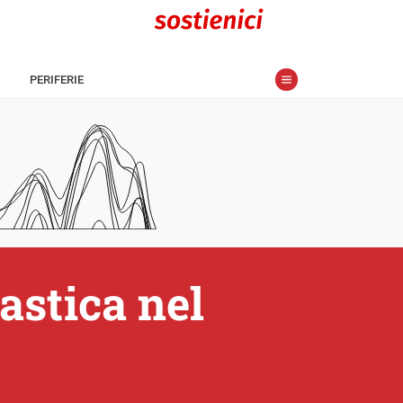
PERIFERIE
astica nel