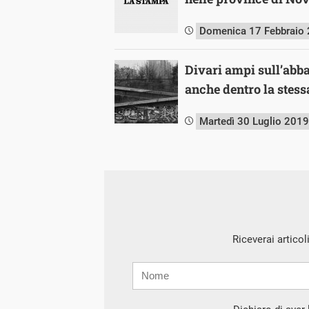
Domenica 17 Febbraio
Divari ampi sull’abb
anche dentro la stess
Martedì 30 Luglio 2019
Riceverai articol
Nome
Cognome
E-
mail