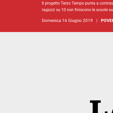
Il progetto Terzo Tempo punta a contrast
ragazzi su 10 non finiscono le scuole supe
domenica 16 Giugno 2019
POVE
|