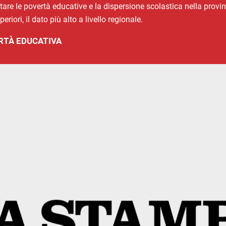
are le povertà educative e la dispersione scolastica nella provinc
riori, il dato più alto a livello regionale.
RTÀ EDUCATIVA