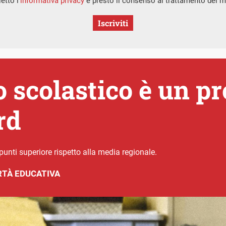
etto l’
informativa privacy
e presto il consenso al trattamento dei mi
Iscriviti
 scolastico è un p
rd
unti superiore rispetto alla media regionale.
TÀ EDUCATIVA