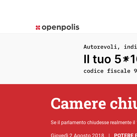
Camere chiu
Se il parlamento chiudesse realmente il
giovedì 2 Agosto 2018
POTERE 
|