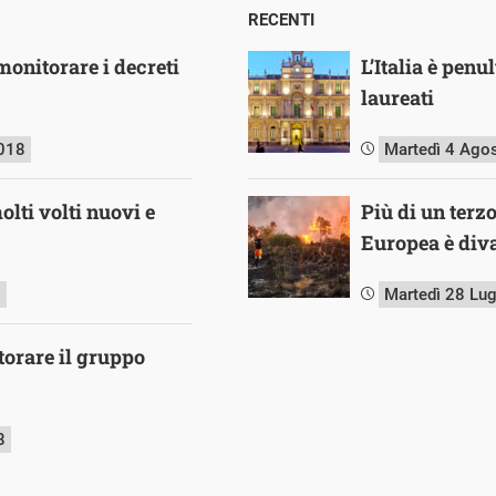
RECENTI
onitorare i decreti
L’Italia è pen
laureati
018
Martedì 4 Ago
lti volti nuovi e
Più di un terz
Europea è diva
8
Martedì 28 Lu
orare il gruppo
8