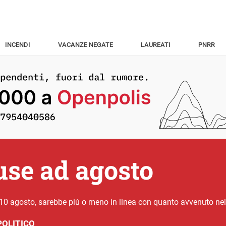
INCENDI
VACANZE NEGATE
LAUREATI
PNRR
se ad agosto
 10 agosto, sarebbe più o meno in linea con quanto avvenuto nell
POLITICO