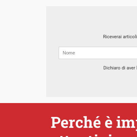
Riceverai articol
Nome
Cognome
E-
mail
Dichiaro di aver l
Perché è im