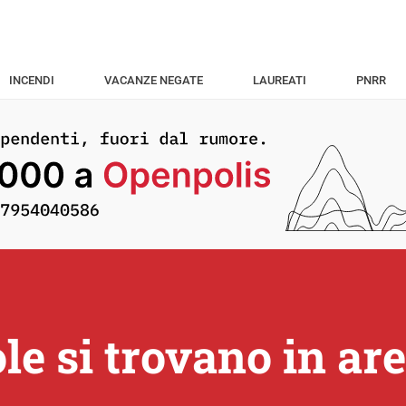
INCENDI
VACANZE NEGATE
LAUREATI
PNRR
e si trovano in are