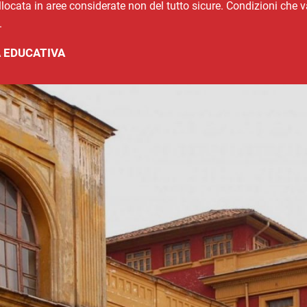
ollocata in aree considerate non del tutto sicure. Condizioni che
.
 EDUCATIVA