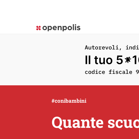
#conibambini
Quante scuol