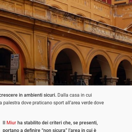
rescere in ambienti sicuri.
Dalla casa in cui
a palestra dove praticano sport all’area verde dove
Il
Miur
ha stabilito dei criteri che, se presenti,
portano a definire “non sicura” l’area in cui è