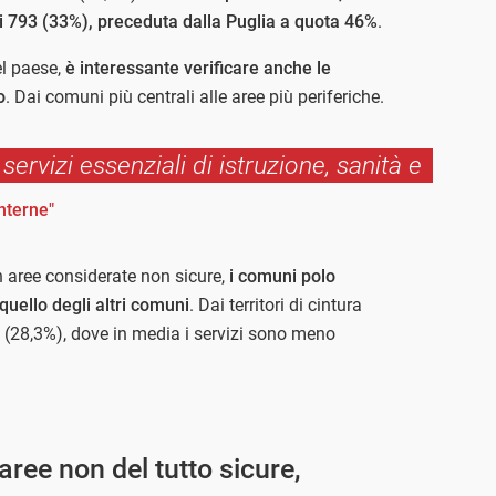
di 793 (33%), preceduta dalla Puglia a quota 46%
.
del paese,
è interessante verificare anche le
o
. Dai comuni più centrali alle aree più periferiche.
servizi essenziali di istruzione, sanità e
nterne"
n aree considerate non sicure,
i comuni polo
quello degli altri comuni
. Dai territori di cintura
ici (28,3%), dove in media i servizi sono meno
 aree non del tutto sicure,