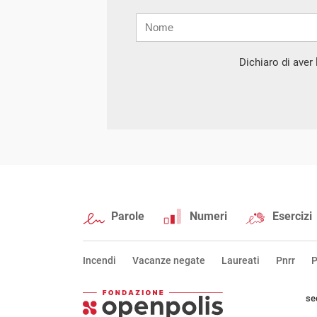
Nome
Cognome
E-
mail
Dichiaro di aver l
Parole
Numeri
Esercizi
Incendi
Vacanze negate
Laureati
Pnrr
P
se