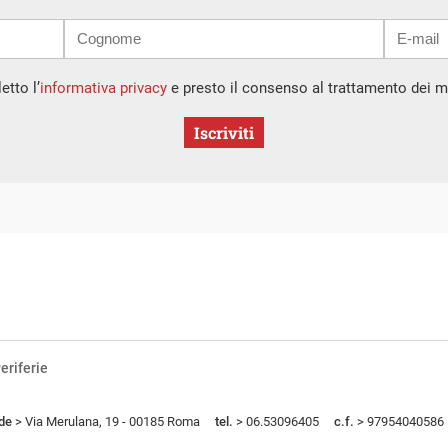
etto l’
informativa privacy
e presto il consenso al trattamento dei mi
Iscriviti
eriferie
de
> Via Merulana, 19 - 00185 Roma
tel.
> 06.53096405
c.f.
> 97954040586