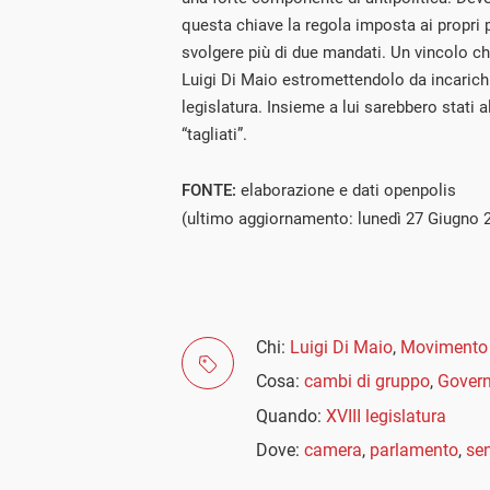
questa chiave la regola imposta ai propri 
svolgere più di due mandati. Un vincolo c
Luigi Di Maio estromettendolo da incarichi
legislatura. Insieme a lui sarebbero stati a
“tagliati”.
FONTE:
elaborazione e dati openpolis
(ultimo aggiornamento: lunedì 27 Giugno 
Chi:
Luigi Di Maio
,
Movimento 
Cosa:
cambi di gruppo
,
Govern
Quando:
XVIII legislatura
Dove:
camera
,
parlamento
,
se