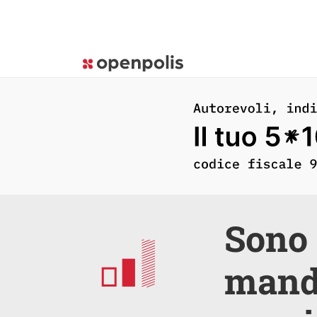
Sono 
manda