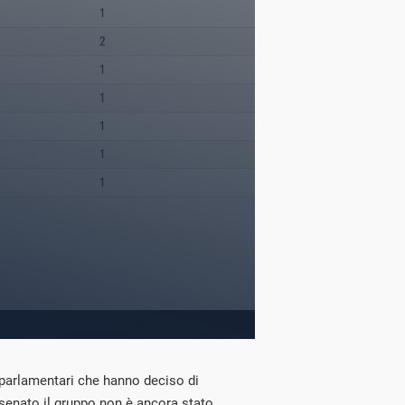
i parlamentari che hanno deciso di
l senato il gruppo non è ancora stato