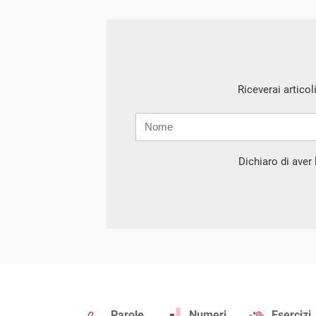
Riceverai articol
Nome
Cognome
E-
mail
Dichiaro di aver l
Parole
Numeri
Esercizi