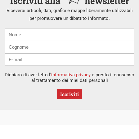
Iscriviti alla
newsletter
Riceverai articoli, dati, grafici e mappe liberamente utilizzabili
per promuovere un dibattito informato.
Nome
Cognome
E-
mail
Dichiaro di aver letto l’
informativa privacy
e presto il consenso
al trattamento dei miei dati personali
Iscriviti