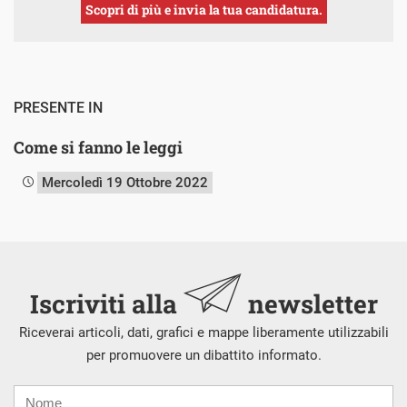
Scopri di più e invia la tua candidatura.
PRESENTE IN
Come si fanno le leggi
Mercoledì 19 Ottobre 2022
Iscriviti alla
newsletter
Riceverai articoli, dati, grafici e mappe liberamente utilizzabili
per promuovere un dibattito informato.
Nome
Cognome
E-