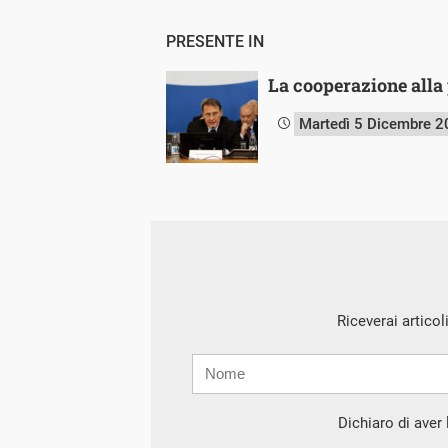
PRESENTE IN
La cooperazione alla
Martedì 5 Dicembre 
Riceverai articol
Nome
Cognome
E-
mail
Dichiaro di aver l