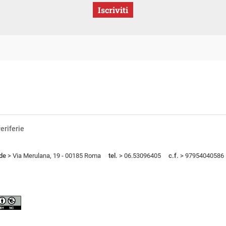
Iscriviti
eriferie
de
> Via Merulana, 19 - 00185 Roma
tel.
> 06.53096405
c.f.
> 97954040586