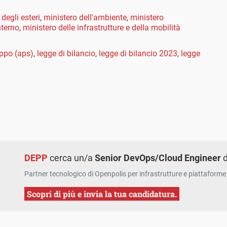
degli esteri
,
ministero dell'ambiente
,
ministero
nterno
,
ministero delle infrastrutture e della mobilità
uppo (aps)
,
legge di bilancio
,
legge di bilancio 2023
,
legge
DEPP
cerca un/a
Senior DevOps/Cloud Engineer
d
Partner tecnologico di Openpolis per infrastrutture e piattaforme 
Scopri di più e invia la tua candidatura.