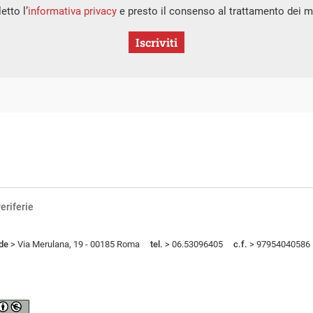
etto l’
informativa privacy
e presto il consenso al trattamento dei mi
Iscriviti
eriferie
de
> Via Merulana, 19 - 00185 Roma
tel.
> 06.53096405
c.f.
> 97954040586