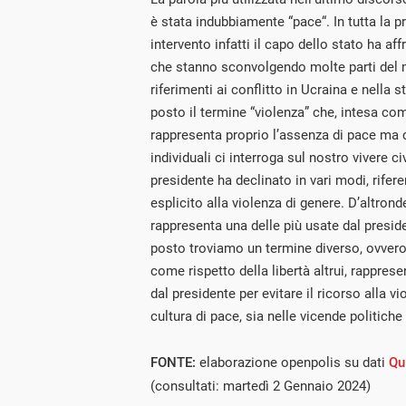
è stata indubbiamente “pace“. In tutta la p
intervento infatti il capo dello stato ha aff
che stanno sconvolgendo molte parti del 
riferimenti ai conflitto in Ucraina e nella 
posto il termine “violenza” che, intesa co
rappresenta proprio l’assenza di pace ma c
individuali ci interroga sul nostro vivere ci
presidente ha declinato in vari modi, rife
esplicito alla violenza di genere. D’altron
rappresenta una delle più usate dal presid
posto troviamo un termine diverso, ovvero 
come rispetto della libertà altrui, rapprese
dal presidente per evitare il ricorso alla 
cultura di pace, sia nelle vicende politiche
FONTE:
elaborazione openpolis su dati
Qu
(consultati: martedì 2 Gennaio 2024)