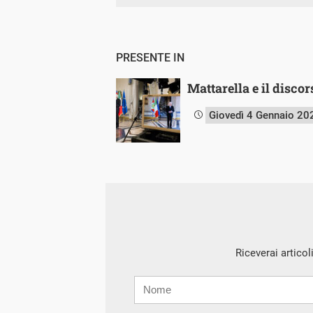
PRESENTE IN
Mattarella e il discor
Giovedì 4 Gennaio 20
Riceverai articol
Nome
Cognome
E-
mail