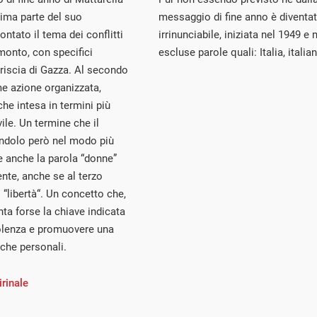
rima parte del suo
messaggio di fine anno è diventat
rontato il tema dei conflitti
irrinunciabile, iniziata nel 1949 e 
monto, con specifici
escluse parole quali: Italia, italian
striscia di Gazza. Al secondo
me azione organizzata,
he intesa in termini più
vile. Un termine che il
rendolo però nel modo più
de anche la parola “donne”
ente, anche se al terzo
“libertà“. Un concetto che,
nta forse la chiave indicata
violenza e promuovere una
 che personali.
irinale