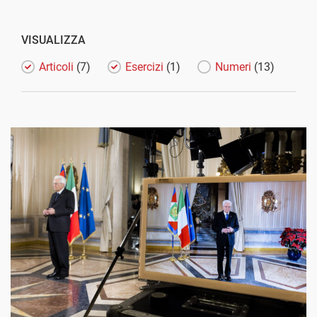
VISUALIZZA
Articoli
(7)
Esercizi
(1)
Numeri
(13)