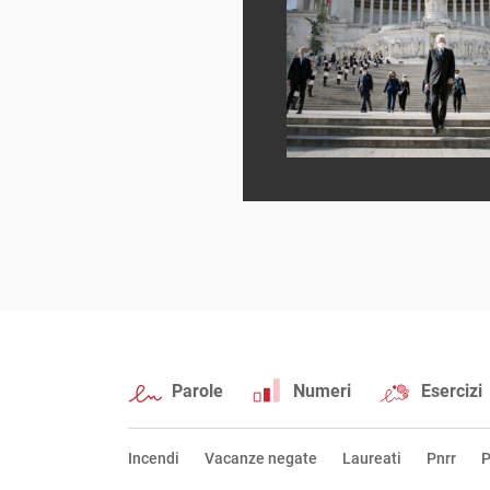
Parole
Numeri
Esercizi
Incendi
Vacanze negate
Laureati
Pnrr
P