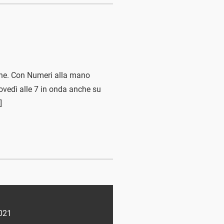
iche. Con Numeri alla mano
iovedì alle 7 in onda anche su
]
021