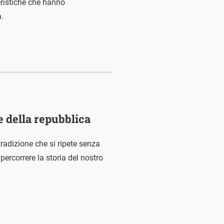
teristiche che hanno
a.
te della repubblica
tradizione che si ripete senza
ipercorrere la storia del nostro