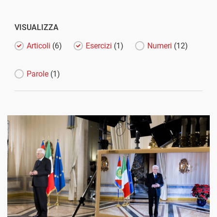
VISUALIZZA
Articoli
(6)
Esercizi
(1)
Numeri
(12)
Parole
(1)