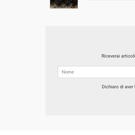
Riceverai articol
Nome
Cognome
E-
mail
Dichiaro di aver l