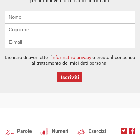
per promuovere un dibattito informato.
Nome
Cognome
E-
mail
Dichiaro di aver letto l’
informativa privacy
e presto il consenso
al trattamento dei miei dati personali
Iscriviti
Parole
Numeri
Esercizi