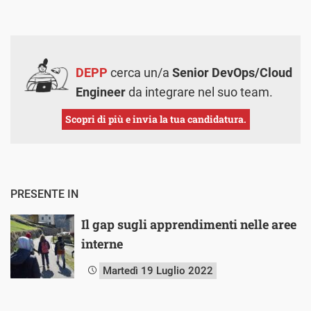
DEPP
cerca un/a
Senior DevOps/Cloud
Engineer
da integrare nel suo team.
Scopri di più e invia la tua candidatura.
PRESENTE IN
Il gap sugli apprendimenti nelle aree
interne
Martedì 19 Luglio 2022