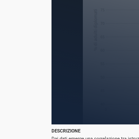
DESCRIZIONE
Dai dati emerge una correlazione tra istr