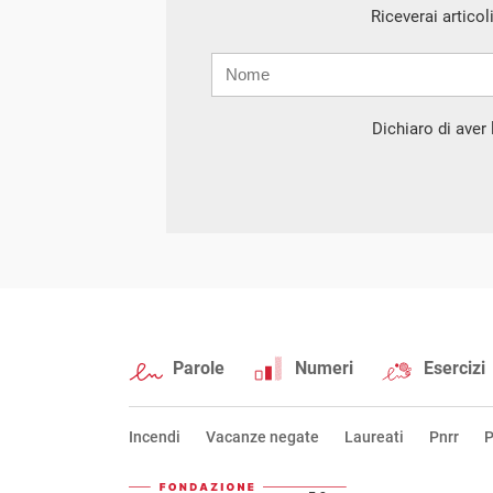
Riceverai articol
Nome
Cognome
E-
mail
Dichiaro di aver l
Parole
Numeri
Esercizi
Incendi
Vacanze negate
Laureati
Pnrr
P