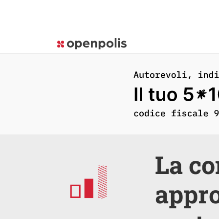
La co
appro