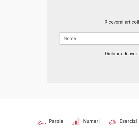
Riceverai articol
Nome
Cognome
E-
mail
Dichiaro di aver l
Parole
Numeri
Esercizi