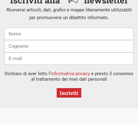
Iscriviti alla
newsletter
Riceverai articoli, dati, grafici e mappe liberamente utilizzabili
per promuovere un dibattito informato.
Nome
Cognome
E-
mail
Dichiaro di aver letto l’
informativa privacy
e presto il consenso
al trattamento dei miei dati personali
Iscriviti