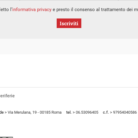
etto l’
informativa privacy
e presto il consenso al trattamento dei mi
Iscriviti
eriferie
de
> Via Merulana, 19 - 00185 Roma
tel.
> 06.53096405
c.f.
> 97954040586