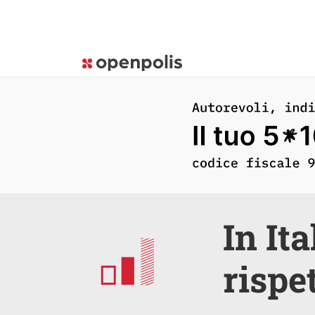
In It
rispe