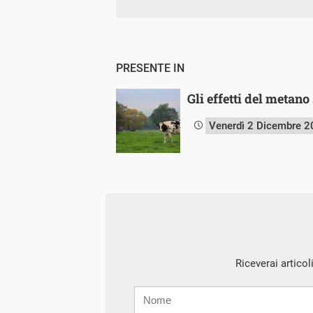
PRESENTE IN
Gli effetti del metano
Venerdì 2 Dicembre 
Riceverai articol
Nome
Cognome
E-
mail