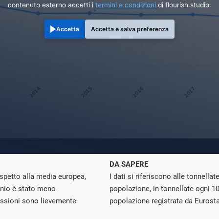
contenuto esterno accetti i
termini e condizioni
di flourish.studio.
Accetta
Accetta e salva preferenza
DA SAPERE
ispetto alla media europea,
I dati si riferiscono alle tonnella
nnio è stato meno
popolazione, in tonnellate ogni 10
missioni sono lievemente
popolazione registrata da Eurosta