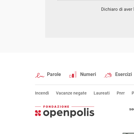
Dichiaro di aver l
Parole
Numeri
Esercizi
Incendi
Vacanze negate
Laureati
Pnrr
P
se