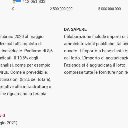
DA SAPERE
febbraio 2020 al maggio
L’elaborazione include importi di 
edicati all’acquisto di
amministrazioni pubbliche italiane,
 individuale. Parliamo di 8,6
quadro. L’importo a base d’asta è 
udicati. Il 13,6% degli
del lotto. L’importo di aggiudicazi
le analisi, come per esempio
l’azienda si è aggiudicata il lotto.
virus. Come è prevedibile,
comprese tutte le forniture non ric
cinazioni (8,8% del totale),
elative alle infrastrutture e
 che riguardano la terapia
vid
gio 2021)