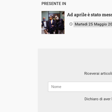
PRESENTE IN
Ad aprile è stato mes
Martedì 25 Maggio 2
Riceverai articol
Nome
Cognome
E-
mail
Dichiaro di aver l