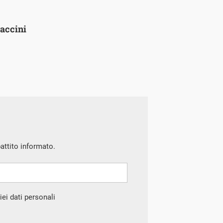
vaccini
battito informato.
ei dati personali