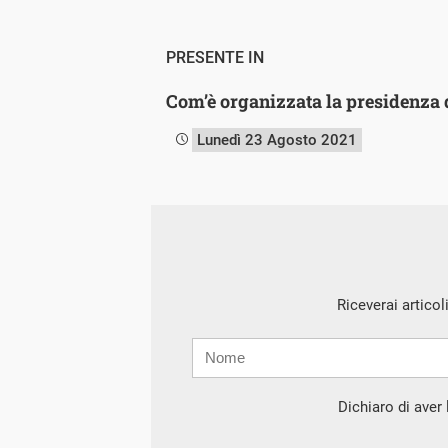
PRESENTE IN
Com’è organizzata la presidenza 
Lunedì 23 Agosto 2021
Riceverai articol
Nome
Cognome
E-
mail
Dichiaro di aver l