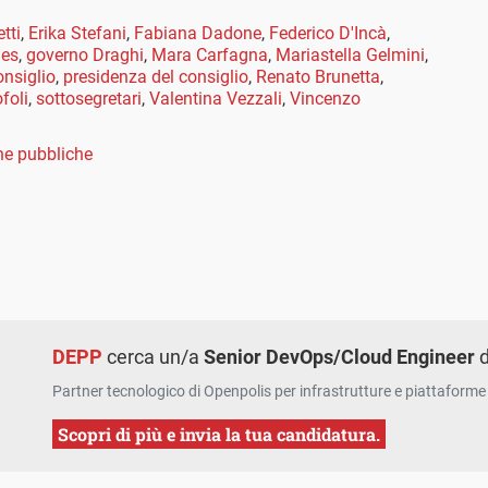
tti
,
Erika Stefani
,
Fabiana Dadone
,
Federico D'Incà
,
les
,
governo Draghi
,
Mara Carfagna
,
Mariastella Gelmini
,
onsiglio
,
presidenza del consiglio
,
Renato Brunetta
,
foli
,
sottosegretari
,
Valentina Vezzali
,
Vincenzo
e pubbliche
DEPP
cerca un/a
Senior DevOps/Cloud Engineer
d
Partner tecnologico di Openpolis per infrastrutture e piattaforme 
Scopri di più e invia la tua candidatura.