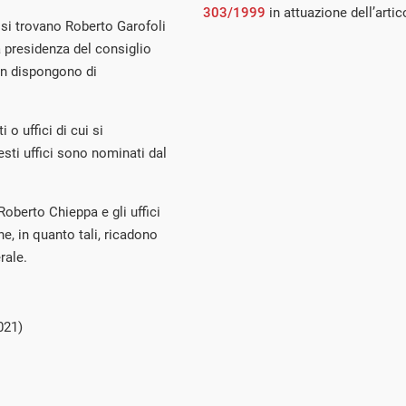
303/1999
in attuazione dell’art
o si trovano Roberto Garofoli
la presidenza del consiglio
non dispongono di
 o uffici di cui si
esti uffici sono nominati dal
Roberto Chieppa e gli uffici
he, in quanto tali, ricadono
rale.
021)