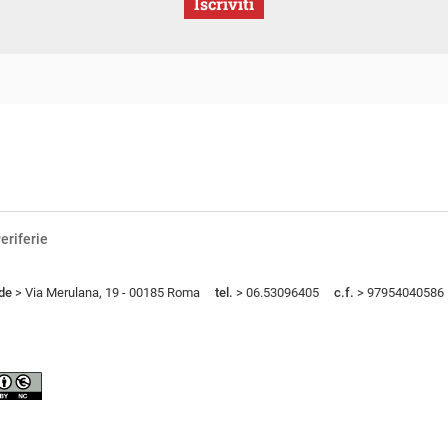
Iscriviti
eriferie
de
> Via Merulana, 19 - 00185 Roma
tel.
> 06.53096405
c.f.
> 97954040586