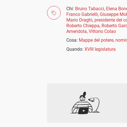
Chi:
Bruno Tabacci
,
Elena Bone
Franco Gabrielli
,
Giuseppe Mo
Mario Draghi
,
presidente del c
Roberto Chieppa
,
Roberto Garo
Amendola
,
Vittorio Colao
Cosa:
Mappe del potere
,
nomin
Quando:
XVIII legislatura