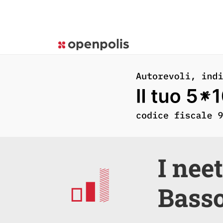
I nee
Basso