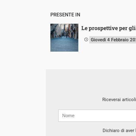
PRESENTE IN
Le prospettive per gl
Giovedì 4 Febbraio 2
Riceverai articol
Nome
Cognome
E-
mail
Dichiaro di aver l