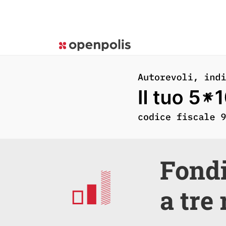
Fondi
a tre