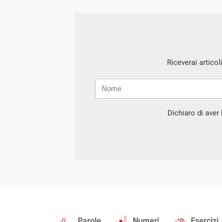
Riceverai articol
Nome
Cognome
E-
mail
Dichiaro di aver l
Parole
Numeri
Esercizi