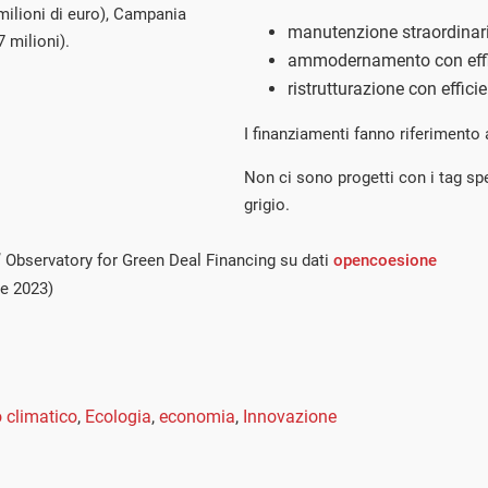
 milioni di euro), Campania
manutenzione straordinari
 milioni).
ammodernamento con effi
ristrutturazione con effic
I finanziamenti fanno riferimento
Non ci sono progetti con i tag spec
grigio.
’ Observatory for Green Deal Financing su dati
opencoesione
e 2023)
climatico
,
Ecologia
,
economia
,
Innovazione