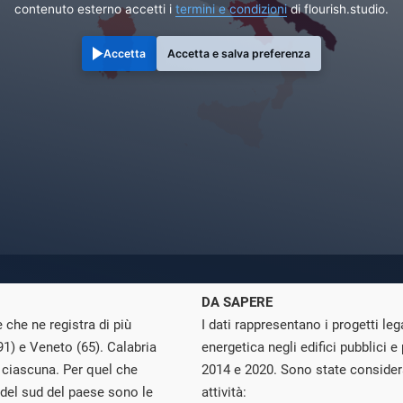
contenuto esterno accetti i
termini e condizioni
di flourish.studio.
Accetta
Accetta e salva preferenza
DA SAPERE
e che ne registra di più
I dati rappresentano i progetti lega
91
) e Veneto (
65
). Calabria
energetica negli edifici pubblici e 
i ciascuna. Per quel che
2014 e 2020. Sono state considerat
i del sud del paese sono le
attività: