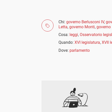
Chi:
governo Berlusconi IV
,
gov
Letta
,
governo Monti
,
governo 
Cosa:
leggi
,
Osservatorio legis
Quando:
XVI legislatura
,
XVII l
Dove:
parlamento