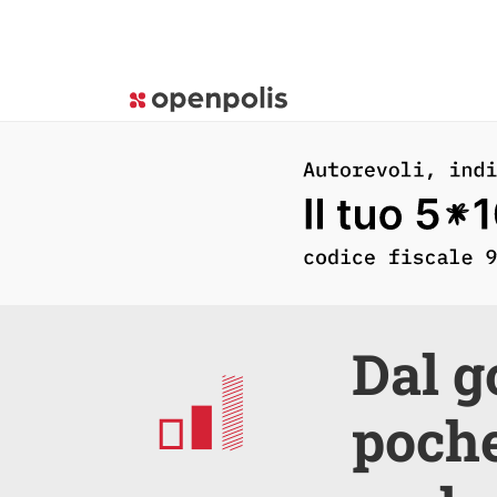
Dal g
poche