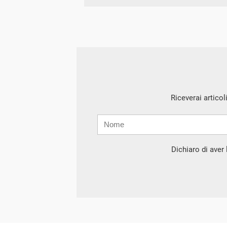
Riceverai articol
Nome
Cognome
E-
mail
Dichiaro di aver l