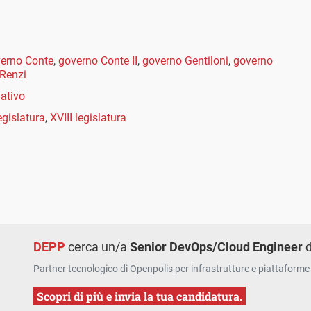
erno Conte
,
governo Conte II
,
governo Gentiloni
,
governo
Renzi
lativo
egislatura
,
XVIII legislatura
DEPP
cerca un/a
Senior DevOps/Cloud Engineer
d
Partner tecnologico di Openpolis per infrastrutture e piattaforme 
Scopri di più e invia la tua candidatura.