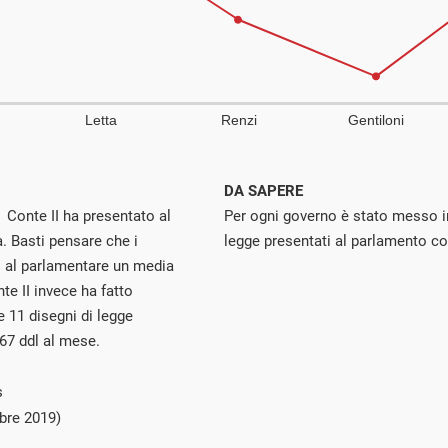
DA SAPERE
o Conte II ha presentato al
Per ogni governo è stato messo in
. Basti pensare che i
legge presentati al parlamento co
o al parlamentare un media
te II invece ha fatto
e 11 disegni di legge
,67 ddl al mese.
s
bre 2019)