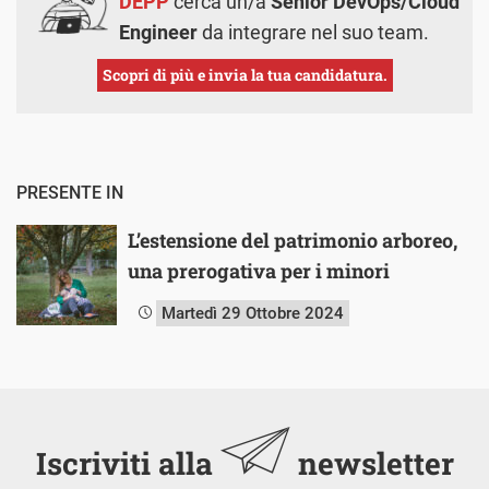
DEPP
cerca un/a
Senior DevOps/Cloud
Engineer
da integrare nel suo team.
Scopri di più e invia la tua candidatura.
PRESENTE IN
L’estensione del patrimonio arboreo,
una prerogativa per i minori
Martedì 29 Ottobre 2024
Iscriviti alla
newsletter