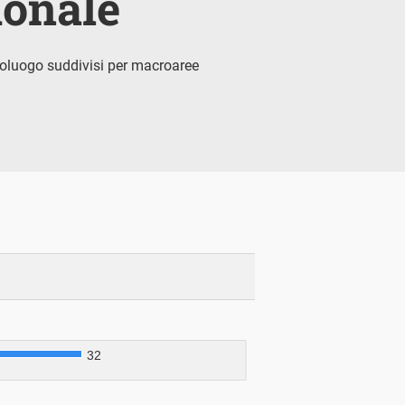
ionale
poluogo suddivisi per macroaree