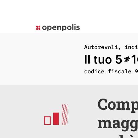
Compe
maggi