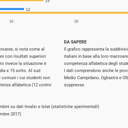
DA SAPERE
roaree, si nota come al
Il grafico rappresenta la suddiv
i con risultati superiori
italiani in base alla loro macroare
ro invece la situazione è
competenza alfabetica degli stude
ia e 15 sotto. Al sud
I dati comprendono anche le provi
i comuni i cui studenti non
Medio Campidano, Ogliastra e Ol
tenza alfabetica (12 contro
soppresse.
ini su dati Invalsi e Istat (statistiche sperimentali)
embre 2017)