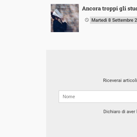
Ancora troppi gli stu
Martedì 8 Settembre 
Riceverai articol
Nome
Cognome
E-
mail
Dichiaro di aver l