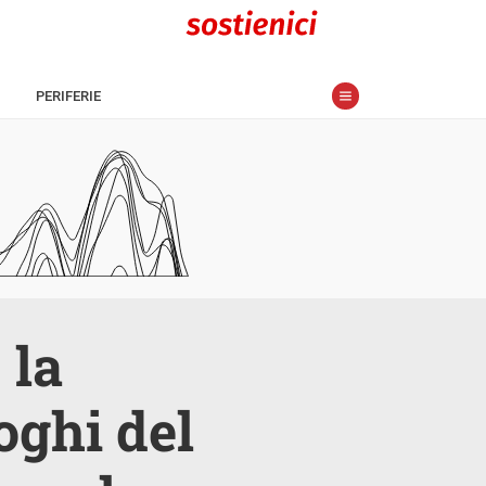
PERIFERIE
 la
oghi del