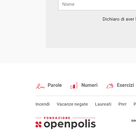
Nome
Cognome
E-
mail
Dichiaro di aver l
Parole
Numeri
Esercizi
Incendi
Vacanze negate
Laureati
Pnrr
P
se