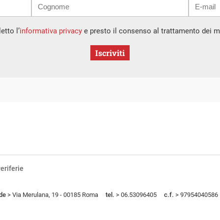
etto l’
informativa privacy
e presto il consenso al trattamento dei mi
Iscriviti
eriferie
de
> Via Merulana, 19 - 00185 Roma
tel.
> 06.53096405
c.f.
> 97954040586