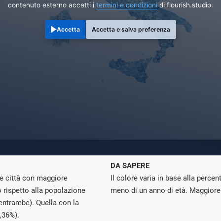
contenuto esterno accetti i
termini e condizioni
di flourish.studio.
Accetta
Accetta e salva preferenza
DA SAPERE
le città con maggiore
Il colore varia in base alla perce
 rispetto alla popolazione
meno di un anno di età. Maggiore l
 entrambe). Quella con la
,36%).