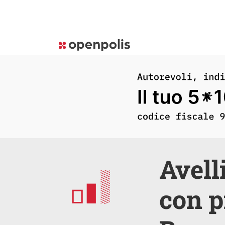
Avell
con p