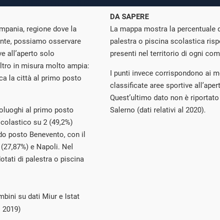
DA SAPERE
mpania, regione dove la
La mappa mostra la percentuale di 
uente, possiamo osservare
palestra o piscina scolastica rispe
e all’aperto solo
presenti nel territorio di ogni comu
ltro in misura molto ampia:
I punti invece corrispondono ai m
ca la città al primo posto
classificate aree sportive all’ape
Quest’ultimo dato non è riportato 
apoluoghi al primo posto
Salerno (dati relativi al 2020).
scolastico su 2 (49,2%)
do posto Benevento, con il
 (27,87%) e Napoli. Nel
otati di palestra o piscina
bini su dati Miur e Istat
 2019)