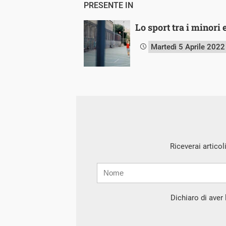
PRESENTE IN
Lo sport tra i minori e
Martedì 5 Aprile 2022
Riceverai articol
Nome
Cognome
E-
mail
Dichiaro di aver l