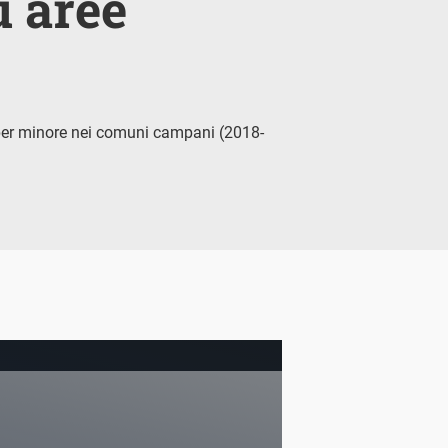
ù aree
e per minore nei comuni campani (2018-