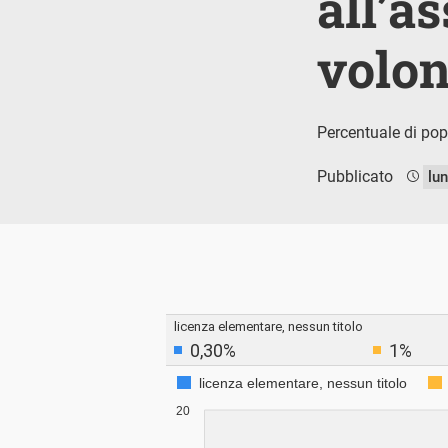
all’a
volon
Percentuale di popo
Pubblicato
lu