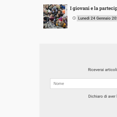
I giovani e la partec
Lunedì 24 Gennaio 2
Riceverai articol
Nome
Cognome
E-
mail
Dichiaro di aver l