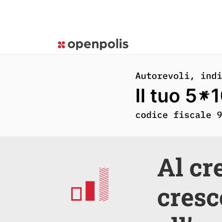
Al cr
cresc