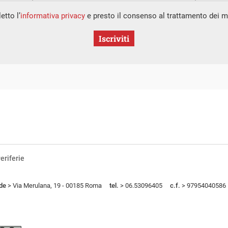
etto l’
informativa privacy
e presto il consenso al trattamento dei mi
Iscriviti
eriferie
de
> Via Merulana, 19 - 00185 Roma
tel.
> 06.53096405
c.f.
> 97954040586