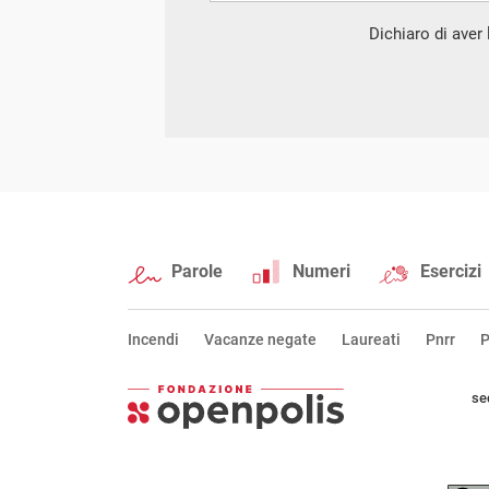
Dichiaro di aver l
Parole
Numeri
Esercizi
Incendi
Vacanze negate
Laureati
Pnrr
P
se