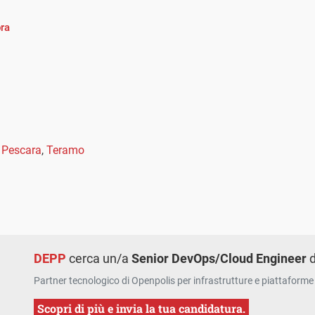
pra
,
Pescara
,
Teramo
DEPP
cerca un/a
Senior DevOps/Cloud Engineer
d
Partner tecnologico di Openpolis per infrastrutture e piattaforme 
Scopri di più e invia la tua candidatura.