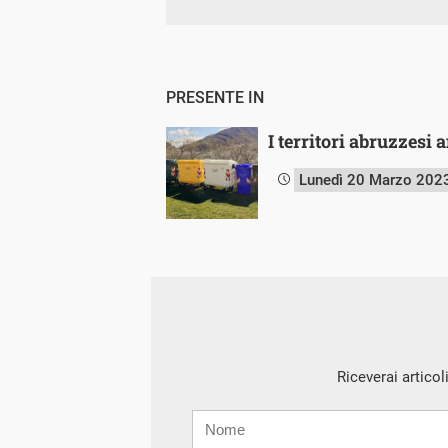
PRESENTE IN
I territori abruzzesi 
Lunedì 20 Marzo 202
Riceverai articol
Nome
Cognome
E-
mail