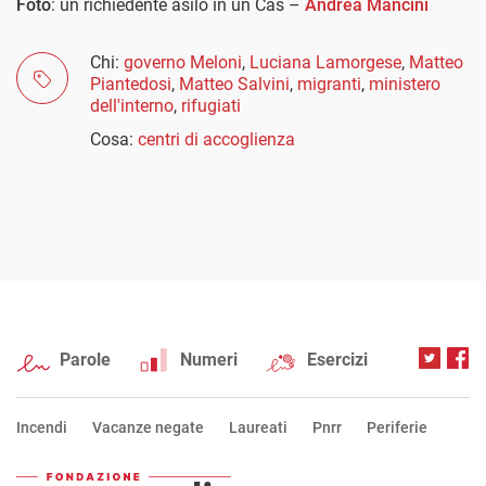
Foto
: un richiedente asilo in un Cas –
Andrea Mancini
Chi:
governo Meloni
,
Luciana Lamorgese
,
Matteo
Piantedosi
,
Matteo Salvini
,
migranti
,
ministero
dell'interno
,
rifugiati
Cosa:
centri di accoglienza
Parole
Numeri
Esercizi
Incendi
Vacanze negate
Laureati
Pnrr
Periferie