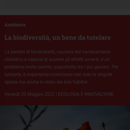
Ambiente
La biodiversità, un bene da tutelare
La perdita di biodiversità, causata dal cambiamento
climatico e capace di acuirne gli effetti avversi, è un
problema molto sentito, soprattutto tra i più giovani. Per
tutelarla, è importante monitorare non solo le singole
specie ma anche lo stato dei loro habitat.
venerdì 20 Maggio 2022
|
ECOLOGIA E INNOVAZIONE