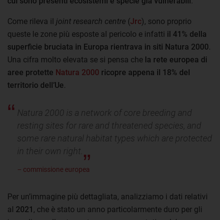
cui sono presenti ecosistemi e specie già vulnerabili
.
Come rileva il
joint research centre
(
Jrc
), sono proprio
queste le zone più esposte al pericolo e infatti
il 41% della
superficie bruciata in Europa rientrava in siti Natura 2000
.
Una cifra molto elevata se si pensa che
la rete europea di
aree protette
Natura 2000
ricopre appena il 18% del
territorio dell’Ue
.
Natura 2000 is a network of core breeding and
resting sites for rare and threatened species, and
some rare natural habitat types which are protected
in their own right.
– commissione europea
Per un’immagine più dettagliata, analizziamo i dati relativi
al
2021
, che è stato un anno particolarmente duro per gli