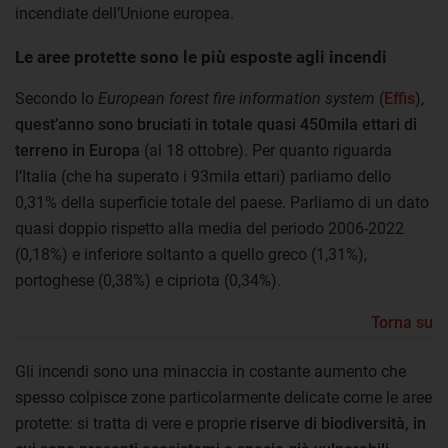
incendiate dell’Unione europea.
Le aree protette sono le più esposte agli incendi
Secondo lo
European forest fire information system
(
Effis
),
quest’anno sono bruciati in totale quasi 450mila ettari di
terreno in Europa
(al 18 ottobre). Per quanto riguarda
l’Italia (che ha superato i 93mila ettari) parliamo dello
0,31% della superficie totale del paese. Parliamo di un dato
quasi doppio rispetto alla media del periodo 2006-2022
(0,18%) e inferiore soltanto a quello greco (1,31%),
portoghese (0,38%) e cipriota (0,34%).
Torna su
Gli incendi sono una minaccia in costante aumento che
spesso colpisce zone particolarmente delicate come le aree
protette: si tratta di vere e proprie
riserve di biodiversità, in