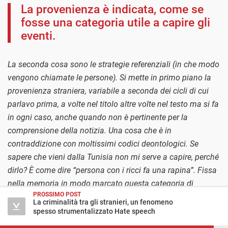
La provenienza è indicata, come se
fosse una categoria utile a capire gli
eventi.
La seconda cosa sono le strategie referenziali (in che modo
vengono chiamate le persone). Si mette in primo piano la
provenienza straniera, variabile a seconda dei cicli di cui
parlavo prima, a volte nel titolo altre volte nel testo ma si fa
in ogni caso, anche quando non è pertinente per la
comprensione della notizia. Una cosa che è in
contraddizione con moltissimi codici deontologici. Se
sapere che vieni dalla Tunisia non mi serve a capire, perché
dirlo? È come dire “persona con i ricci fa una rapina”. Fissa
nella memoria in modo marcato questa categoria di
PROSSIMO POST
provenienza come categoria che ci aiuta a capire perché è
La criminalità tra gli stranieri, un fenomeno
stata fatta questa cosa.
spesso strumentalizzato Hate speech