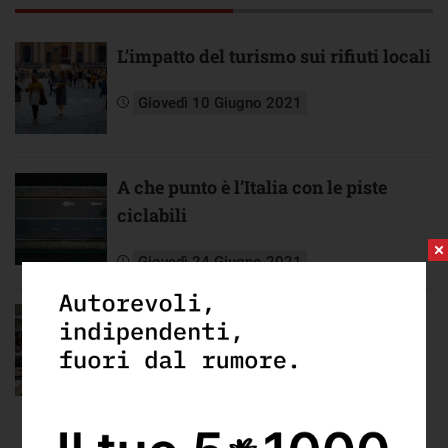
L’impatto del turismo sui rifiuti locali
Giovedì 10 Giugno 2021
A che punto è l’Italia con le piste
ciclabili
Giovedì 24 Giugno 2021
Le autovetture aumentano e
l’ambiente rischia
Giovedì 8 Luglio 2021