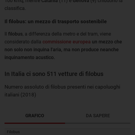
100 kmq, mentre
Catania
(11) e
Genova
(9) chiudono la
classifica.
Il filobus: un mezzo di trasporto sostenibile
Il
filobus
, a differenza della metro e del tram, viene
considerato dalla
commissione europea
un mezzo che
non solo non inquina l'aria, ma non produce neanche
inquinamento acustico.
In Italia ci sono 511 vetture di filobus
Numero assoluto di filobus presenti nei capoluoghi
italiani (2018)
GRAFICO
DA SAPERE