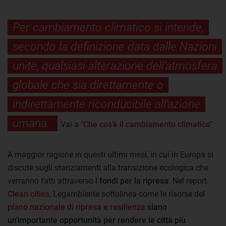
Per cambiamento climatico si intende,
secondo la definizione data dalle Nazioni
unite, qualsiasi alterazione dell’atmosfera
globale che sia direttamente o
indirettamente riconducibile all’azione
umana.
Vai a
"Che cos’è il cambiamento climatico"
A maggior ragione in questi ultimi mesi, in cui in Europa si
discute sugli stanziamenti alla transizione ecologica che
verranno fatti attraverso
i fondi per la ripresa
. Nel report
Clean cities
, Legambiente sottolinea come le risorse del
piano nazionale di ripresa e resilienza
siano
un’importante opportunità per rendere le città più