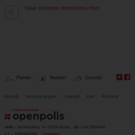
Cosa:
Ambiente
,
Innovazione
,
rifiuti
Parole
Numeri
Esercizi
Incendi
Vacanze negate
Laureati
Pnrr
Periferie
sede
> Via Merulana, 19 - 00185 Roma
tel.
> 06.53096405
c.f.
> 97954040586
Contattaci