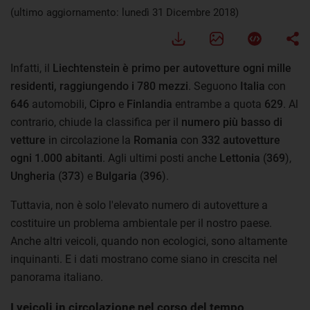
(ultimo aggiornamento: lunedì 31 Dicembre 2018)
Infatti, il
Liechtenstein
è primo per autovetture ogni mille
residenti, raggiungendo i 780 mezzi
. Seguono
Italia
con
646
automobili,
Cipro
e
Finlandia
entrambe a quota
629
. Al
contrario, chiude la classifica per il
numero più basso di
vetture
in circolazione la
Romania
con
332 autovetture
ogni 1.000 abitanti
. Agli ultimi posti anche
Lettonia
(
369
),
Ungheria
(
373
) e
Bulgaria
(
396
).
Tuttavia, non è solo l'elevato numero di autovetture a
costituire un problema ambientale per il nostro paese.
Anche altri veicoli, quando non ecologici, sono altamente
inquinanti. E i dati mostrano come siano in crescita nel
panorama italiano.
I veicoli in circolazione nel corso del tempo