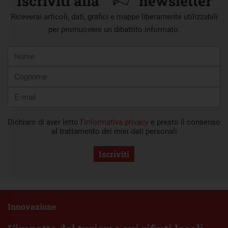
Iscriviti alla
newsletter
Riceverai articoli, dati, grafici e mappe liberamente utilizzabili
per promuovere un dibattito informato.
Nome
Cognome
E-
mail
Dichiaro di aver letto l’
informativa privacy
e presto il consenso
al trattamento dei miei dati personali
Iscriviti
Innovazione