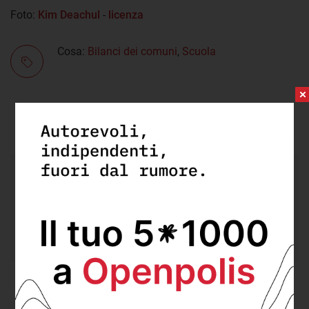
Foto:
Kim Deachul
-
licenza
Cosa:
Bilanci dei comuni
,
Scuola
DEPP
cerca un/a
Senior DevOps/Cloud
Engineer
da integrare nel suo team.
Scopri di più e invia la tua candidatura.