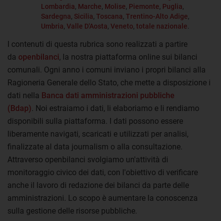
Lombardia
,
Marche
,
Molise
,
Piemonte
,
Puglia
,
Sardegna
,
Sicilia
,
Toscana
,
Trentino-Alto Adige
,
Umbria
,
Valle D'Aosta
,
Veneto
,
totale nazionale
.
I contenuti di questa rubrica sono realizzati a partire
da
openbilanci
, la nostra piattaforma online sui bilanci
comunali. Ogni anno i comuni inviano i propri bilanci alla
Ragioneria Generale dello Stato, che mette a disposizione i
dati nella
Banca dati amministrazioni pubbliche
(Bdap)
. Noi estraiamo i dati, li elaboriamo e li rendiamo
disponibili sulla piattaforma. I dati possono essere
liberamente navigati, scaricati e utilizzati per analisi,
finalizzate al data journalism o alla consultazione.
Attraverso openbilanci svolgiamo un'attività di
monitoraggio civico dei dati, con l'obiettivo di verificare
anche il lavoro di redazione dei bilanci da parte delle
amministrazioni. Lo scopo è aumentare la conoscenza
sulla gestione delle risorse pubbliche.