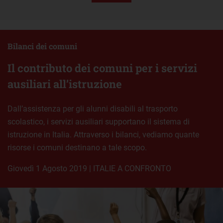
Bilanci dei comuni
Il contributo dei comuni per i servizi
ausiliari all’istruzione
Dall’assistenza per gli alunni disabili al trasporto
scolastico, i servizi ausiliari supportano il sistema di
istruzione in Italia. Attraverso i bilanci, vediamo quante
risorse i comuni destinano a tale scopo.
giovedì 1 Agosto 2019
|
ITALIE A CONFRONTO