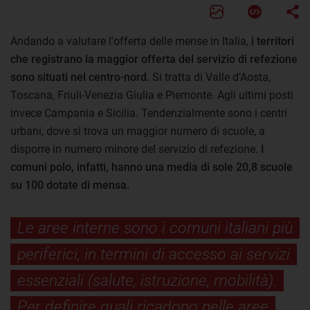
Andando a valutare l'offerta delle mense in Italia,
i territori
che registrano la maggior offerta del servizio di refezione
sono situati nel centro-nord.
Si tratta di Valle d’Aosta,
Toscana, Friuli-Venezia Giulia e Piemonte. Agli ultimi posti
invece Campania e Sicilia. Tendenzialmente sono i centri
urbani, dove si trova un maggior numero di scuole, a
disporre in numero minore del servizio di refezione.
I
comuni polo, infatti, hanno una media di sole 20,8 scuole
su 100 dotate di mensa.
Le aree interne sono i comuni italiani più
periferici, in termini di accesso ai servizi
essenziali (salute, istruzione, mobilità).
Per definire quali ricadono nelle aree