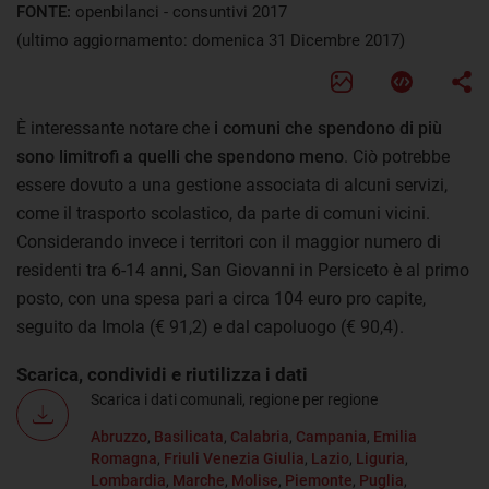
FONTE:
openbilanci - consuntivi 2017
(ultimo aggiornamento: domenica 31 Dicembre 2017)
È interessante notare che
i comuni che spendono di più
sono limitrofi a quelli che spendono meno
. Ciò potrebbe
essere dovuto a una gestione associata di alcuni servizi,
come il trasporto scolastico, da parte di comuni vicini.
Considerando invece i territori con il maggior numero di
residenti tra 6-14 anni, San Giovanni in Persiceto è al primo
posto, con una spesa pari a circa 104 euro pro capite,
seguito da Imola (€ 91,2) e dal capoluogo (€ 90,4).
Scarica, condividi e riutilizza i dati
Scarica i dati comunali, regione per regione
Abruzzo
,
Basilicata
,
Calabria
,
Campania
,
Emilia
Romagna
,
Friuli Venezia Giulia
,
Lazio
,
Liguria
,
Lombardia
,
Marche
,
Molise
,
Piemonte
,
Puglia
,