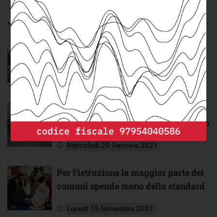
CORRELATI
RECENTI
Il contributo dei comuni per i servizi
ausiliari all’istruzione
Giovedì 1 Agosto 2019
Le politiche dei comuni a sostegno
dell’istruzione e del diritto allo studio
Mercoledì 20 Gennaio 2021
Per l’istruzione la maggior parte dei
comuni spende meno dello standard
Lunedì 15 Novembre 2021