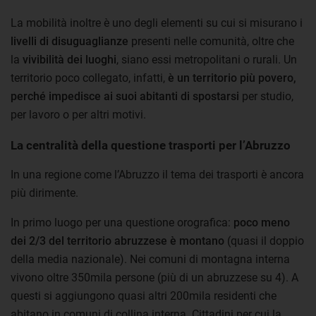
La mobilità inoltre è uno degli elementi su cui si misurano i
livelli di disuguaglianze
presenti nelle comunità, oltre che
la
vivibilità dei luoghi
, siano essi metropolitani o rurali. Un
territorio poco collegato, infatti,
è un territorio più povero,
perché impedisce ai suoi abitanti di spostarsi
per studio,
per lavoro o per altri motivi.
La centralità della questione trasporti per l’Abruzzo
In una regione come l’Abruzzo il tema dei trasporti è ancora
più dirimente.
In primo luogo per una questione orografica:
poco meno
dei 2/3 del territorio abruzzese è montano
(quasi il doppio
della media nazionale). Nei comuni di montagna interna
vivono oltre 350mila persone (più di un abruzzese su 4). A
questi si aggiungono quasi altri 200mila residenti che
abitano in comuni di collina interna. Cittadini per cui la