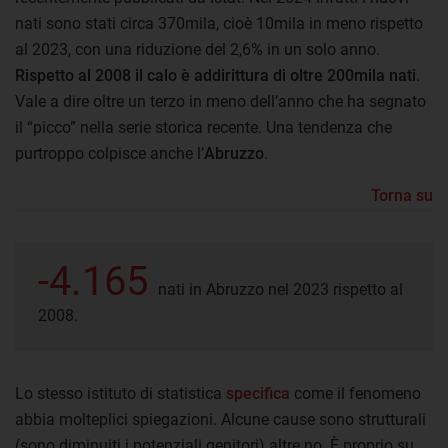
nati sono stati circa 370mila, cioè 10mila in meno rispetto
al 2023, con una riduzione del 2,6% in un solo anno.
Rispetto al 2008 il calo è addirittura di oltre 200mila nati
.
Vale a dire oltre un terzo in meno dell’anno che ha segnato
il “picco” nella serie storica recente. Una tendenza che
purtroppo colpisce anche l’
Abruzzo
.
Torna su
-4.165
nati in Abruzzo nel 2023 rispetto al
2008.
Lo stesso istituto di statistica
specifica
come il fenomeno
abbia molteplici spiegazioni. Alcune cause sono strutturali
(sono diminuiti i potenziali genitori) altre no. È proprio su