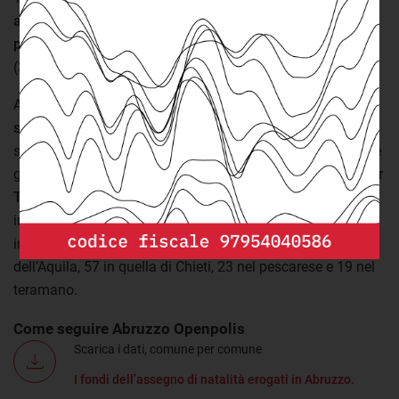
ammesse, L’Aquila si conferma al primo posto tra le
province abruzzesi con il 44,9%
. Seguono
Pescara
(35,7%),
Teramo
(35,1%) e
Chieti
(32,8%).
Anche per quanto riguarda gli
importi già erogati L’Aquila
si trova al primo posto con circa 126mila euro
. A
Chieti
sono arrivati oltre 58mila euro mentre nelle altre 2 province
gli importi erogati sono più contenuti: circa 24mila euro per
Teramo
e 10mila per
Pescara
. Logicamente su questo
incide anche il diverso numero di comuni potenzialmente
interessati dall’intervento che sono 77 in provincia
dell’Aquila, 57 in quella di Chieti, 23 nel pescarese e 19 nel
teramano.
Come seguire Abruzzo Openpolis
Scarica i dati, comune per comune
I fondi dell’assegno di natalità erogati in Abruzzo.