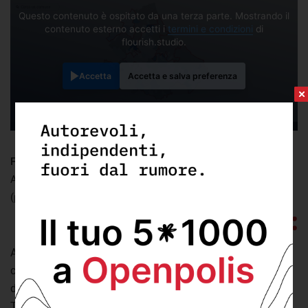
Questo contenuto è ospitato da una terza parte. Mostrando il
contenuto esterno accetti i
termini e condizioni
di
flourish.studio.
Accetta
Accetta e salva preferenza
FONTE:
elaborazione Abruzzo Openpolis su dati Regione
Abruzzo
(pubblicati: giovedì 20 Marzo 2025)
Aggregando i dati a livello provinciale possiamo osservare
che il numero più consistente di istanze presentate arriva
dall’aquilano (470). Seguono Chieti (342), Pescara (157) e
Teramo (134).
Con riferimento alla percentuale di istanze