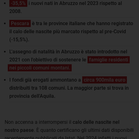
-35,5%
i nuovi nati in Abruzzo nel 2023 rispetto al
2008.
Pescara
è tra le province italiane che hanno registrato
il calo delle nascite più marcato rispetto al pre-Covid
(-15,5%).
L'assegno di natalità in Abruzzo è stato introdotto nel
2021 con l'obiettivo di sostenere le
famiglie residenti
nei piccoli comuni montani.
I fondi già erogati ammontano a
circa 900mila euro
distribuiti tra 108 comuni. La maggior parte si trova in
provincia dell'Aquila.
Non accenna a interrompersi il
calo delle nascite nel
nostro paese
. È quanto certificano gli ultimi dati disponibili
recentemente pubblicati da Istat. Nel 2024 infatti i nuovi