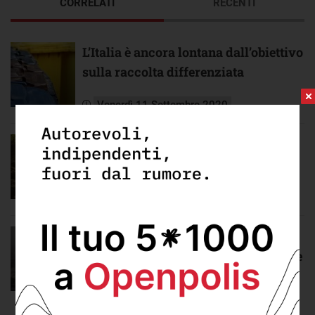
CORRELATI
RECENTI
L’Italia è ancora lontana dall’obiettivo
sulla raccolta differenziata
Venerdì 11 Settembre 2020
Il consumo del suolo è un problema,
soprattutto per le aree urbane
Venerdì 18 Settembre 2020
È importante tutelare la qualità
dell’aria, specialmente in alcune aree
d’Italia
Venerdì 25 Settembre 2020