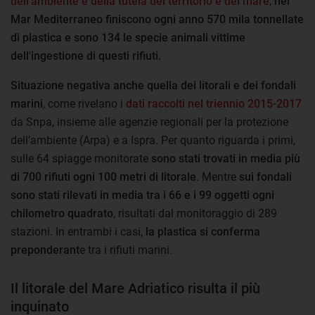
dell'ambiente e della tutela del territorio e del mare
,
nel
Mar Mediterraneo finiscono ogni anno 570 mila tonnellate
di plastica e sono 134 le specie animali vittime
dell'ingestione di questi rifiuti.
Situazione negativa anche quella dei litorali e dei fondali
marini
, come rivelano i
dati raccolti nel triennio 2015-2017
da Snpa, insieme alle agenzie regionali per la protezione
dell’ambiente (Arpa) e a Ispra. Per quanto riguarda i primi,
sulle 64 spiagge monitorate
sono stati trovati in media più
di 700 rifiuti ogni 100 metri di litorale
. Mentre
sui fondali
sono stati rilevati in media tra i 66 e i 99 oggetti ogni
chilometro quadrato
, risultati dal monitoraggio di 289
stazioni. In entrambi i casi,
la plastica si conferma
preponderant
e tra i rifiuti marini.
Il litorale del Mare Adriatico risulta il più
inquinato