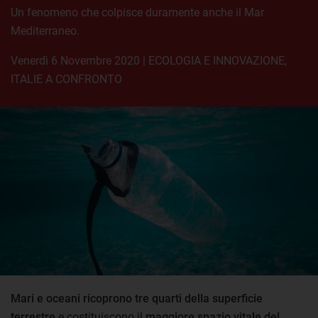
Un fenomeno che colpisce duramente anche il Mar
Mediterraneo.
venerdì 6 Novembre 2020
|
ECOLOGIA E INNOVAZIONE
,
ITALIE A CONFRONTO
Mari e oceani ricoprono tre quarti della superficie
terrestre
e costituiscono il
maggiore spazio vitale del