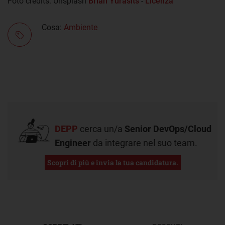
Foto credits: Unsplash
Brian Yurasits
-
Licenza
Cosa:
Ambiente
DEPP
cerca un/a
Senior DevOps/Cloud
Engineer
da integrare nel suo team.
Scopri di più e invia la tua candidatura.