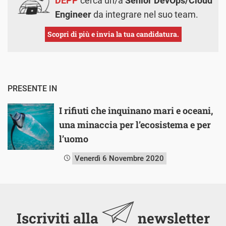
DEPP
cerca un/a
Senior DevOps/Cloud
Engineer
da integrare nel suo team.
Scopri di più e invia la tua candidatura.
PRESENTE IN
I rifiuti che inquinano mari e oceani,
una minaccia per l’ecosistema e per
l’uomo
Venerdì 6 Novembre 2020
Iscriviti alla
newsletter