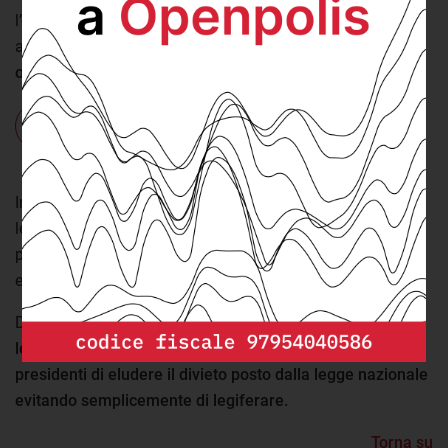
l’orientamento espresso dalle due massime corti italiane è
altrettanto vero che
la corte costituzionale non si è mai
occupata direttamente di questa specifica questione.
Personalismi regionali all’opera
Riflessioni sulla prospettata riforma della legge
elettorale campana
Inoltre nel corso degli anni l’orientamento del giudice delle
leggi si è evoluto, interpretando in modo meno rigido il
principio secondo cui una legge quadro non può mai
essere autoapplicativa.
D’altronde
se venisse confermata la prevalenza della
legge regionale, il rischio sarebbe quello di permettere ai
presidenti di eludere il divieto posto dalla legge nazionale
evitando semplicemente di legiferare.
Torna su