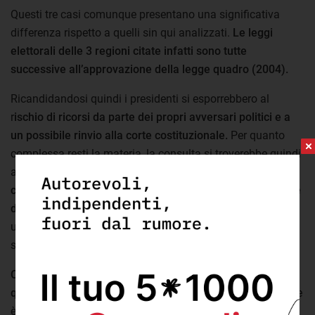
Questi tre casi comunque presentano una significativa
differenza rispetto a quelli sin qui analizzati.
Le leggi
elettorali delle 3 regioni citate infatti sono tutte
successive all’approvazione della legge quadro (2004).
Ricandidandosi quindi i presidenti si esporrebbero al
r
ischio di ricorsi da parte dei propri avversari politici e a
un possibile rinvio alla corte costituzionale.
Per quanto
complessa resti la materia, la consulta si troverebbe quindi
a giudicare delle
leggi elettorali regionali che hanno
chiaramente ignorato i principi generali stabiliti con legge
della repubblica.
Lo stesso peraltro potrebbe accadere se
una o più di queste regioni scegliesse di adottare la
strategia usata in Veneto.
Certo resta aperta la questione dell’autoapplicazione di
quella che dovrebbe essere una legge quadro.
Tuttavia se
è vero che i giudici di merito in passato hanno seguito