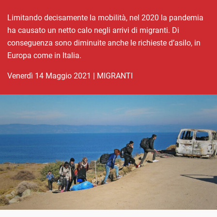
Limitando decisamente la mobilità, nel 2020 la pandemia
ha causato un netto calo negli arrivi di migranti. Di
conseguenza sono diminuite anche le richieste d’asilo, in
Europa come in Italia.
venerdì 14 Maggio 2021
|
MIGRANTI