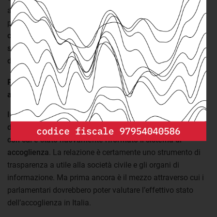
amministrativo. Inoltre anche gli scorsi anni il ministero ha
pubblicato la relazione con diversi mesi di ritardo.
Appare
chiaro quindi come quest’obbligo di legge sia
scarsamente tenuto in considerazione dal ministero
dell’interno.
Perché è fondamentale monitorare le politiche di
accoglienza
Infine l’aspetto più importante di tutti.
Proprio a fine
dicembre è stato convertito in legge il
decreto 130/2020
con cui è stato nuovamente riformato il sistema di
accoglienza
. La relazione è certamente uno strumento di
trasparenza a utile alla società civile e gli organi di
informazione. Ma prima ancora è il mezzo attraverso cui i
parlamentari dovrebbero poter valutare l’effettivo stato
dell’accoglienza in Italia.