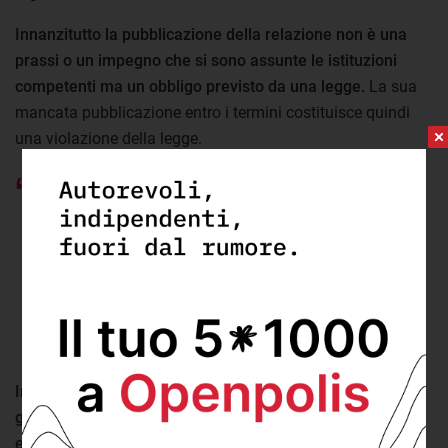
Innanzitutto la pubblicazione della relazione non è una
prassi o un impegno che si sono assunte le istituzioni
competenti ma un obbligo previsto da una legge.
La sua
mancata pubblicazione entro i termini costituisce quindi
una violazione della legge.
Entro il 30 giugno di ogni anno, il Ministro
dell’interno, coordinandosi con il Ministero
dell’economia e delle finanze, presenta alle Camere
una relazione in merito al funzionamento del
sistema di accoglienza
- Art. 6 D.l. 119/2014
Inoltre la relazione doveva essere pubblicata entro
giugno
. Sei mesi di ritardo sono un tempo eccessivo per
essere giustificato da un semplice rallentamento