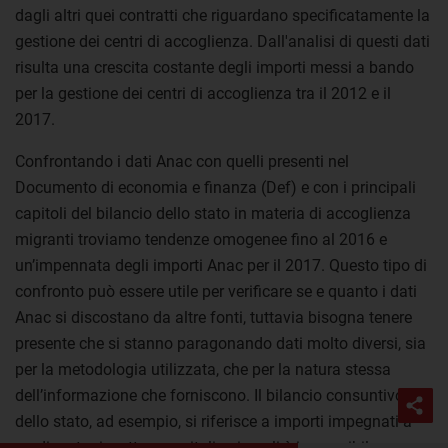
dagli altri quei contratti che riguardano specificatamente la
gestione dei centri di accoglienza. Dall'analisi di questi dati
risulta una crescita costante degli importi messi a bando
per la gestione dei centri di accoglienza tra il 2012 e il
2017.
Confrontando i dati Anac con quelli presenti nel
Documento di economia e finanza (Def) e con i principali
capitoli del bilancio dello stato in materia di accoglienza
migranti troviamo tendenze omogenee fino al 2016 e
un’impennata degli importi Anac per il 2017. Questo tipo di
confronto può essere utile per verificare se e quanto i dati
Anac si discostano da altre fonti, tuttavia bisogna tenere
presente che si stanno paragonando dati molto diversi, sia
per la metodologia utilizzata, che per la natura stessa
dell’informazione che forniscono. Il bilancio consuntivo
dello stato, ad esempio, si riferisce a importi impegnati a
rendiconto rispetto a capitoli sui quali è impossibile