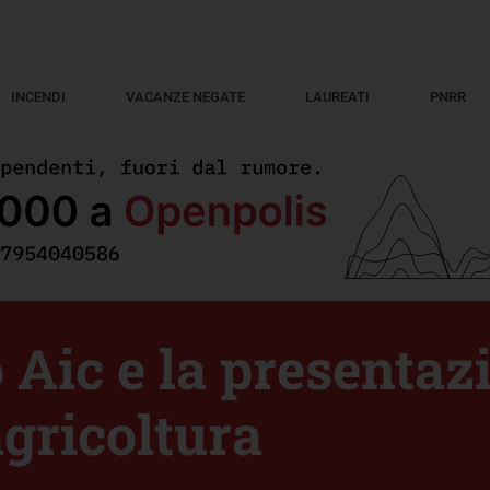
INCENDI
VACANZE NEGATE
LAUREATI
PNRR
 Aic e la presentaz
agricoltura