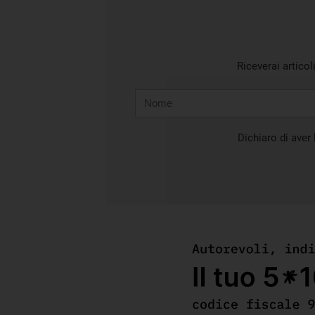
Riceverai articol
Nome
Cognome
E-
mail
Dichiaro di aver l