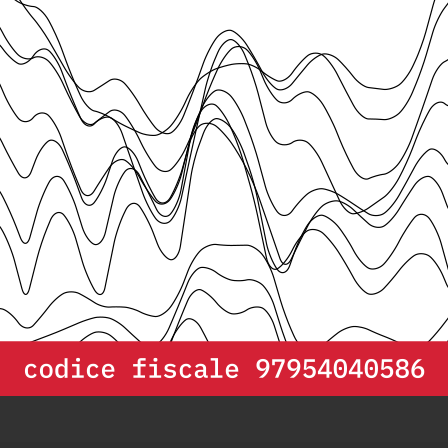
: un settore in
L’Italia è pen
laureati
3
Martedì 4 Ago
 alle persone e alla
Più di un terz
Europea è diva
3
Martedì 28 Lu
il settore agricolo
3