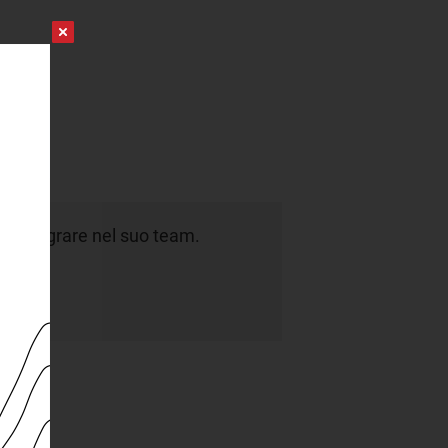
a integrare nel suo team.
dati.