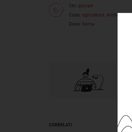
Chi:
giovani
Cosa:
agricoltura
,
Ambiente
,
E
Dove:
Roma
CORRELATI