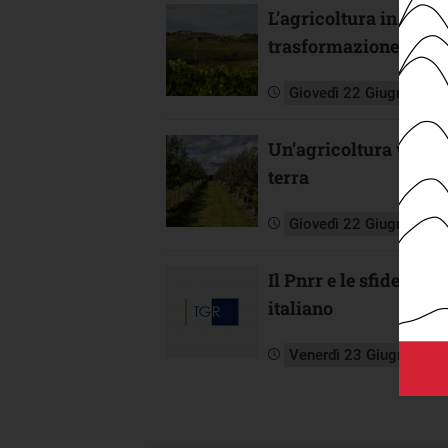
L’agricoltura in breve
trasformazione
Giovedì 22 Giugno 202
Un’agricoltura vicina
terra
Giovedì 22 Giugno 202
Il Pnrr e le sfide per 
italiano
Venerdì 23 Giugno 202