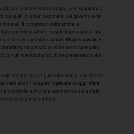
ovedì con la
conferenza stampa
, a cui seguiranno
 tra cui quelli di alcuni esponenti del governo e del
anti locali. Il congresso vedrà anche la
ettore scientifico ASviS, e ospiti internazionali, tra
ura e lo sviluppo rurale
Janusz Wojciechowski
e il
 Smaldore
, responsabile editoriale di openpolis,
go con gli interlocutori politici e presentando una
gli incontri, sia di figure istituzionali che interne
senterà alle 11 il
report “Agricoltura oggi: sfide
e tra openpolis e Aic: una panoramica sulle sfide
isposizione per affrontarle.