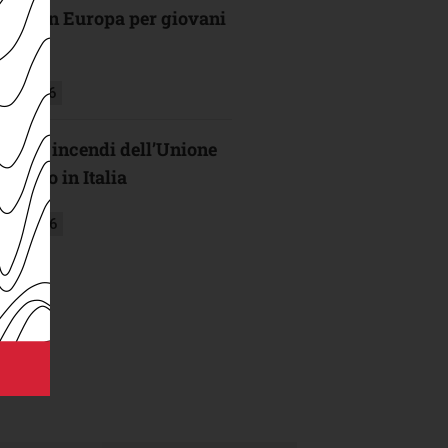
ultima in Europa per giovani
sto 2026
o degli incendi dell’Unione
mpato in Italia
glio 2026