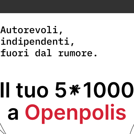
cologia
,
Innovazione
DEPP
cerca un/a
Senior DevOps/Cloud Engineer
d
Partner tecnologico di Openpolis per infrastrutture e piattaforme 
Scopri di più e invia la tua candidatura.
RECENTI