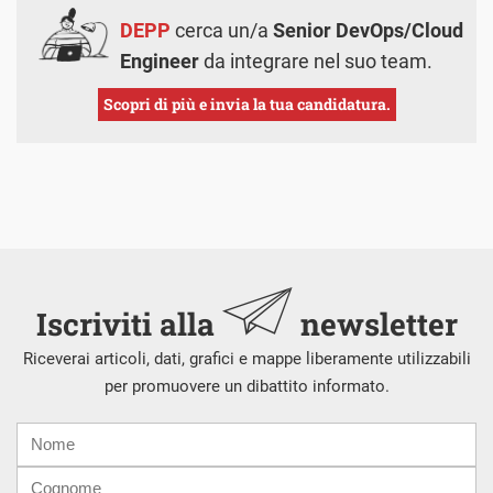
DEPP
cerca un/a
Senior DevOps/Cloud
Engineer
da integrare nel suo team.
Scopri di più e invia la tua candidatura.
Iscriviti alla
newsletter
Riceverai articoli, dati, grafici e mappe liberamente utilizzabili
per promuovere un dibattito informato.
Nome
Cognome
E-
mail