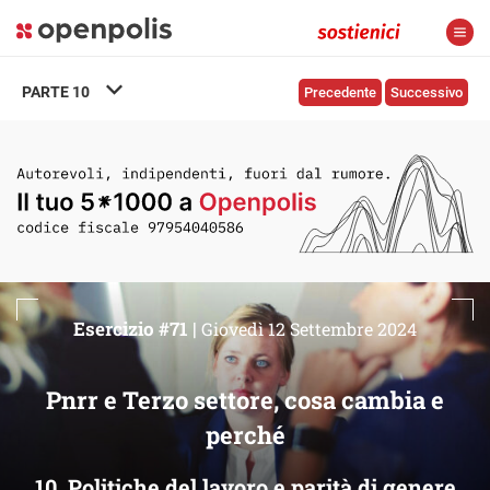
PARTE
10
Precedente
Successivo
Esercizio #71 |
Giovedì 12 Settembre 2024
Pnrr e Terzo settore, cosa cambia e
perché
10. Politiche del lavoro e parità di genere