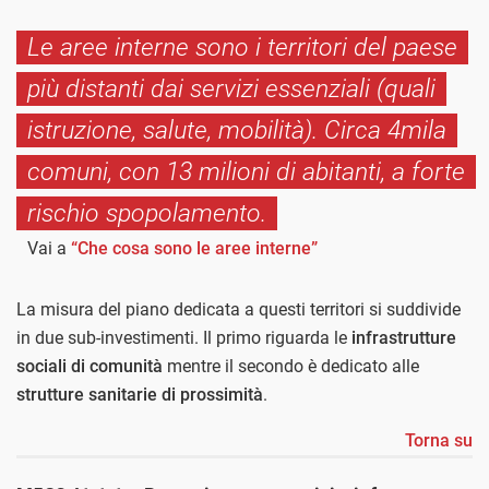
Le aree interne sono i territori del paese
più distanti dai servizi essenziali (quali
istruzione, salute, mobilità). Circa 4mila
comuni, con 13 milioni di abitanti, a forte
rischio spopolamento.
Vai a
“Che cosa sono le aree interne”
La misura del piano dedicata a questi territori si suddivide
in due sub-investimenti. Il primo riguarda le
infrastrutture
sociali di comunità
mentre il secondo è dedicato alle
strutture sanitarie di prossimità
.
Torna su