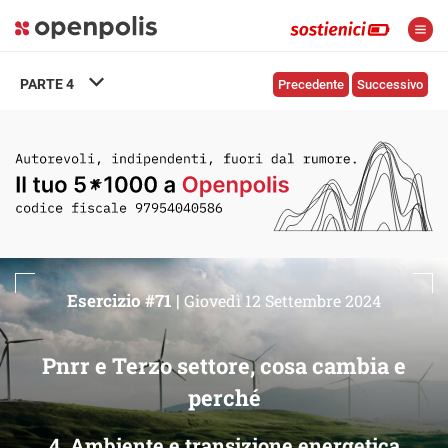
PARTE
4
Precedente
Successivo
Esercizio #71 |
Giovedì 12 Settembre 2024
Pnrr e Terzo settore, cosa cambia e
perché
4. Ambiente e transizione energetica