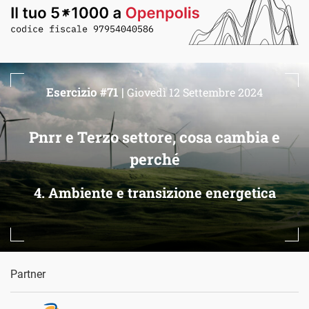
Esercizio #71 |
Giovedì 12 Settembre 2024
Pnrr e Terzo settore, cosa cambia e
perché
4. Ambiente e transizione energetica
Partner