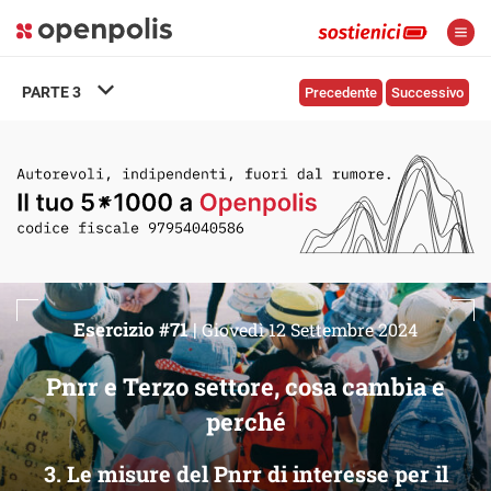
PARTE
3
Precedente
Successivo
Esercizio #71 |
Giovedì 12 Settembre 2024
Pnrr e Terzo settore, cosa cambia e
perché
3. Le misure del Pnrr di interesse per il