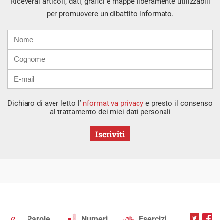
Riceverai articoli, dati, grafici e mappe liberamente utilizzabili
per promuovere un dibattito informato.
Nome
Cognome
E-
mail
Dichiaro di aver letto l’
informativa privacy
e presto il consenso
al trattamento dei miei dati personali
Iscriviti
Parole
Numeri
Esercizi