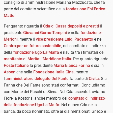
consiglio di amministrazione Mariana Mazzucato, che fa
parte del comitato scientifico della
fondazione Eni Enrico
Mattei
.
Per quanto riguarda il
Cda di Cassa depositi e prestiti
il
presidente
Giovanni Gorno Tempini
è nella
fondazione
Merloni
, mentre il
vice presidente Luigi Paganetto
è nel
Centro per un futuro sostenibile
, nel comitato di indirizzo
della
fondazione Ugo La Malfa
e risulta tra i firmatari del
manifesto di Merita - Meridione Italia
. Per quanto riguarda
Poste Italiane
la presidente
Maria Bianca Farina
è sia in
Aspen
che nella
Fondazione Italia Cina
, mentre
l'
amministratore delegato Del Fante
fa parte di
Civita
. Sia
Farina che Del Fante sono stati confermati. Concludiamo
con Monte dei Paschi di Siena. Nel Cda uscente troviamo
Fiorella Kostoris, anche membro del
comitato di indirizzo
della fondazione Ugo La Malfa
. Nel nuovo Cda della
banca, da poco nominato, oltre ai già menzionati Grieco e