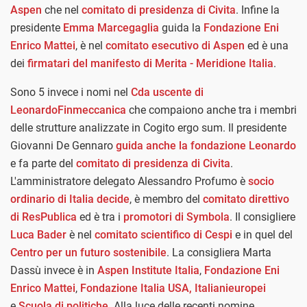
Aspen
che nel
comitato di presidenza di Civita
. Infine la
presidente
Emma Marcegaglia
guida la
Fondazione Eni
Enrico Mattei
, è nel
comitato esecutivo di Aspen
ed è una
dei
firmatari del manifesto di Merita - Meridione Italia
.
Sono 5 invece i nomi nel
Cda uscente di
LeonardoFinmeccanica
che compaiono anche tra i membri
delle strutture analizzate in Cogito ergo sum. Il presidente
Giovanni De Gennaro
guida anche la fondazione Leonardo
e fa parte del
comitato di presidenza di Civita
.
L'amministratore delegato Alessandro Profumo è
socio
ordinario di Italia decide
, è membro del
comitato direttivo
di ResPublica
ed è tra i
promotori di Symbola
. Il consigliere
Luca Bader
è nel
comitato scientifico di Cespi
e in quel del
Centro per un futuro sostenibile
. La consigliera Marta
Dassù invece è in
Aspen Institute Italia
,
Fondazione Eni
Enrico Mattei
,
Fondazione Italia USA,
Italianieuropei
e
Scuola di politiche.
Alla luce delle recenti nomine,