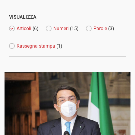
VISUALIZZA
Articoli
(6)
Numeri
(15)
Parole
(3)
Rassegna stampa
(1)